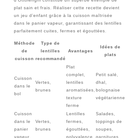
d’Ottolenghi constitue un superbe exemple de
plat sain et frais. Réaliser cette recette devient
un jeu d’enfant grâce à la cuisson maîtrisée
dans le panier vapeur, garantissant des lentilles
parfaitement cuites, fermes et égouttées.
Méthode
Type de
Idées de
de
lentilles
Avantages
plats
cuisson
recommandé
Plat
complet,
Petit salé,
Cuisson
Vertes,
lentilles
dhal,
dans le
brunes
aromatisées,
bolognaise
bol
texture
végétarienne
ferme
Cuisson
Lentilles
Salades,
dans le
Vertes,
fermes,
toppings de
panier
brunes
égouttées,
soupes,
vapeur
polyvalence
garnitures