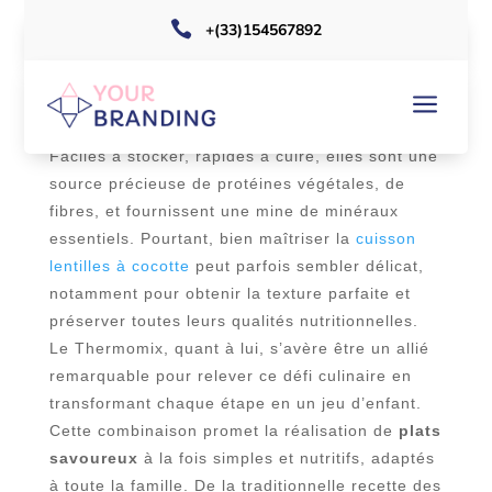

+(33)154567892
a
Les lentilles s’imposent aujourd’hui comme un
incontournable de la cuisine saine et équilibrée.
Faciles à stocker, rapides à cuire, elles sont une
source précieuse de protéines végétales, de
fibres, et fournissent une mine de minéraux
essentiels. Pourtant, bien maîtriser la
cuisson
lentilles à cocotte
peut parfois sembler délicat,
notamment pour obtenir la texture parfaite et
préserver toutes leurs qualités nutritionnelles.
Le Thermomix, quant à lui, s’avère être un allié
remarquable pour relever ce défi culinaire en
transformant chaque étape en un jeu d’enfant.
Cette combinaison promet la réalisation de
plats
savoureux
à la fois simples et nutritifs, adaptés
à toute la famille. De la traditionnelle recette des