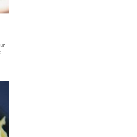
our
t