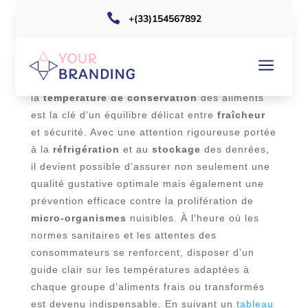

+(33)154567892
a
Dans l’univers exigeant de la cuisine
professionnelle comme du foyer, la maîtrise de
la
température de conservation
des aliments
est la clé d’un équilibre délicat entre
fraîcheur
et sécurité. Avec une attention rigoureuse portée
à la
réfrigération
et au
stockage
des denrées,
il devient possible d’assurer non seulement une
qualité gustative optimale mais également une
prévention efficace contre la prolifération de
micro-organismes
nuisibles. À l’heure où les
normes sanitaires et les attentes des
consommateurs se renforcent, disposer d’un
guide clair sur les températures adaptées à
chaque groupe d’aliments frais ou transformés
est devenu indispensable. En suivant un
tableau