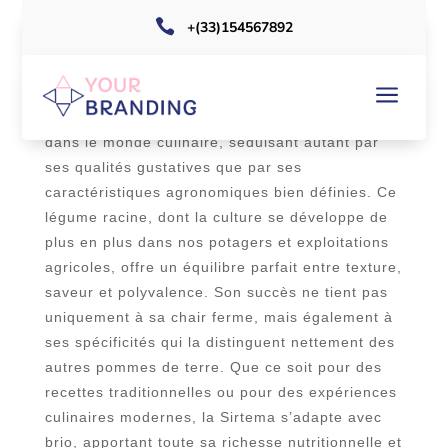

+(33)154567892
a
La
pomme de terre Sirtema
s’impose
aujourd’hui comme une variété incontournable
dans le monde culinaire, séduisant autant par
ses qualités gustatives que par ses
caractéristiques agronomiques bien définies. Ce
légume racine, dont la culture se développe de
plus en plus dans nos potagers et exploitations
agricoles, offre un équilibre parfait entre texture,
saveur et polyvalence. Son succès ne tient pas
uniquement à sa chair ferme, mais également à
ses spécificités qui la distinguent nettement des
autres pommes de terre. Que ce soit pour des
recettes traditionnelles ou pour des expériences
culinaires modernes, la Sirtema s’adapte avec
brio, apportant toute sa richesse nutritionnelle et