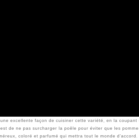
une excellente façon de cuisiner cette variété, en la coupant
e est de ne pas surcharger la poêle pour éviter que les pomme
généreux, coloré et parfumé qui mettra tout le monde d’accord.