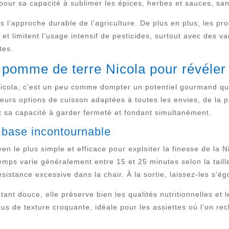
 pour sa capacité à sublimer les épices, herbes et sauces, sa
s l’approche durable de l’agriculture. De plus en plus, les p
s et limitent l’usage intensif de pesticides, surtout avec des 
tes.
a pomme de terre Nicola pour révéler
icola, c’est un peu comme dompter un potentiel gourmand qui
sieurs options de cuisson adaptées à toutes les envies, de la 
et sa capacité à garder fermeté et fondant simultanément.
a base incontournable
en le plus simple et efficace pour exploiter la finesse de la 
temps varie généralement entre 15 et 25 minutes selon la taill
istance excessive dans la chair. À la sortie, laissez-les s’ég
étant douce, elle préserve bien les qualités nutritionnelles et
us de texture croquante, idéale pour les assiettes où l’on re