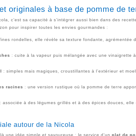
t originales à base de pomme de te
ola, c’est sa capacité à s’intégrer aussi bien dans des recett
izon pour inspirer toutes les envies gourmandes :
fines rondelles, elle révèle sa texture fondante, agrémentée 
îches
: cuite à la vapeur puis mélangée avec une vinaigrette à 
l
: simples mais magiques, croustillantes à l’extérieur et moell
es racines
: une version rustique où la pomme de terre appor
: associée à des légumes grillés et à des épices douces, ell
iale autour de la Nicola
ilà une idée simple et savoureuse : le service d’un
plat de p