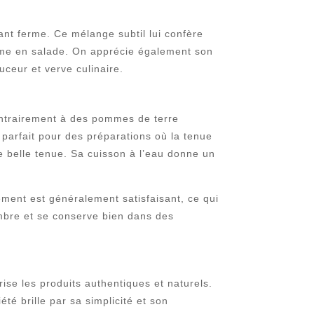
tant ferme. Ce mélange subtil lui confère
ême en salade. On apprécie également son
uceur et verve culinaire.
ntrairement à des pommes de terre
x parfait pour des préparations où la tenue
e belle tenue. Sa cuisson à l’eau donne un
dement est généralement satisfaisant, ce qui
tembre et se conserve bien dans des
ise les produits authentiques et naturels.
é brille par sa simplicité et son