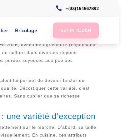

+(33)154567892
tinguant par ses qualités gustatives et sa
lier
Bricolage
GET IN TOUCH
ionnés de cuisine à domicile. Sa texture
n. En 2026, avec une agriculture responsable
é de culture dans diverses régions.
 des purées soyeuses aux poêlées
lent lui permet de devenir la star de
qualité. Décortiquer cette variété, c’est
naires. Sans oublier que sa richesse
: une variété d’exception
 nettement sur le marché. D’abord, sa taille
isuellement. En cuisine, ces attributs