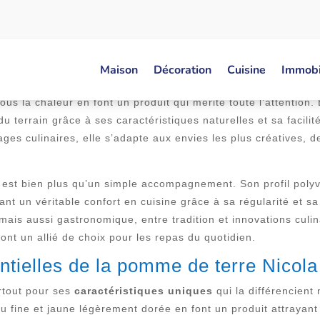
ne variété incontournable dans les cuisines modernes, se dis
Maison
Décoration
Cuisine
Immobi
u caractère unique, séduira aussi bien les chefs que les pass
 sous la chaleur en font un produit qui mérite toute l’attentio
u terrain grâce à ses caractéristiques naturelles et sa facilit
ges culinaires, elle s’adapte aux envies les plus créatives,
est bien plus qu’un simple accompagnement. Son profil polyva
nt un véritable confort en cuisine grâce à sa régularité et sa 
mais aussi gastronomique, entre tradition et innovations culi
 font un allié de choix pour les repas du quotidien.
ntielles de la pomme de terre Nicola 
rtout pour ses
caractéristiques uniques
qui la différencient
fine et jaune légèrement dorée en font un produit attrayant v