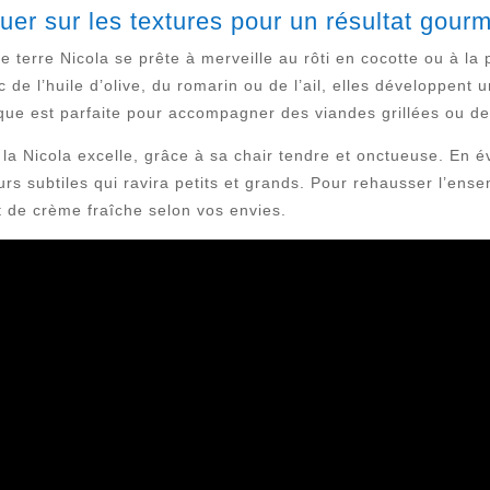
ouer sur les textures pour un résultat gour
e terre Nicola se prête à merveille au rôti en cocotte ou à l
de l’huile d’olive, du romarin ou de l’ail, elles développent
nique est parfaite pour accompagner des viandes grillées ou de
 la Nicola excelle, grâce à sa chair tendre et onctueuse. En é
rs subtiles qui ravira petits et grands. Pour rehausser l’ense
 de crème fraîche selon vos envies.