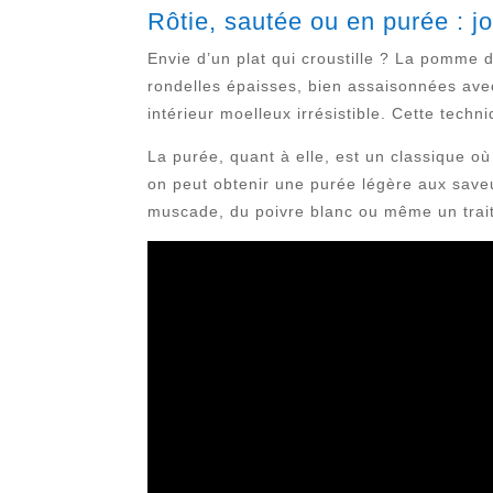
Rôtie, sautée ou en purée : j
Envie d’un plat qui croustille ? La pomme d
rondelles épaisses, bien assaisonnées avec 
intérieur moelleux irrésistible. Cette tech
La purée, quant à elle, est un classique où
on peut obtenir une purée légère aux saveu
muscade, du poivre blanc ou même un trait