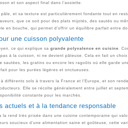
sson et son aspect final dans l’assiette.
e pâle, et sa texture est particulièrement fondante tout en res
aveurs, que ce soit pour des plats mijotés, des sautés ou m
e en bouche, qui permet d’offrir un équilibre parfait entre do
pour une cuisson polyvalente
oyen, ce qui explique sa
grande polyvalence en cuisine
. Co
 pas à la cuisson, ni ne devient pâteuse. Cela en fait un choi
 sautées, les gratins ou encore les ragoûts où elle garde un
fait pour les purées légères et onctueuses.
n à différents sols à travers la France et l’Europe, et son ren
roducteurs. Elle se récolte généralement entre juillet et sep
isponibilité constante pour les marchés.
s actuels et à la tendance responsable
a la rend très prisée dans une cuisine contemporaine qui valor
s soucieux d’une alimentation saine et goûteuse, cette variét