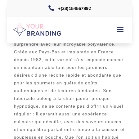

+(33)154567892
a
La pomme de terre Mona Lisa fait partie de ces
vraies stars du potager qui n’arrêtent pas de
surprendre avec leur incroyable polyvalence.
Créée aux Pays-Bas et implantée en France
depuis 1982, cette variété s’est imposée comme
un incontournable tant pour les jardiniers
désireux d’une récolte rapide et abondante que
pour les gourmets en quête de goûts
authentiques et de textures fondantes. Son
tubercule oblong à la chair jaune, presque
hypnotique, ne se contente pas d’offrir un visuel
régulier : il garantit aussi une expérience
culinaire qui décoiffe, avec des saveurs douces
et un équilibre parfait entre tenue à la cuisson et
souplesse en bouche. Que l’on soit un habitué