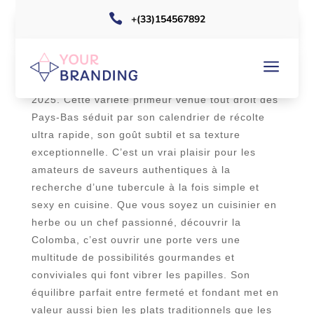

+(33)154567892
a
La pomme de terre Colomba est devenue une
star incontestée des potagers et des cuisines en
2025. Cette variété primeur venue tout droit des
Pays-Bas séduit par son calendrier de récolte
ultra rapide, son goût subtil et sa texture
exceptionnelle. C’est un vrai plaisir pour les
amateurs de saveurs authentiques à la
recherche d’une tubercule à la fois simple et
sexy en cuisine. Que vous soyez un cuisinier en
herbe ou un chef passionné, découvrir la
Colomba, c’est ouvrir une porte vers une
multitude de possibilités gourmandes et
conviviales qui font vibrer les papilles. Son
équilibre parfait entre fermeté et fondant met en
valeur aussi bien les plats traditionnels que les