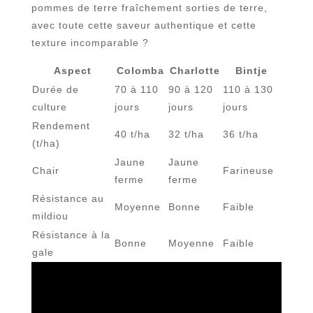
pommes de terre fraîchement sorties de terre,
avec toute cette saveur authentique et cette
texture incomparable ?
Aspect
Colomba
Charlotte
Bintje
Durée de
70 à 110
90 à 120
110 à 130
culture
jours
jours
jours
Rendement
40 t/ha
32 t/ha
36 t/ha
(t/ha)
Jaune
Jaune
Chair
Farineuse
ferme
ferme
Résistance au
Moyenne
Bonne
Faible
mildiou
Résistance à la
Bonne
Moyenne
Faible
gale