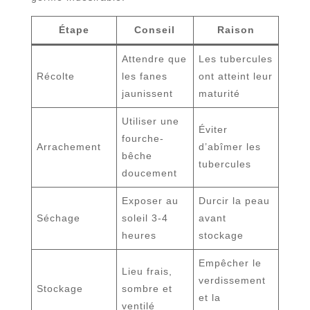
Étape
Conseil
Raison
Attendre que
Les tubercules
Récolte
les fanes
ont atteint leur
jaunissent
maturité
Utiliser une
Éviter
fourche-
Arrachement
d’abîmer les
bêche
tubercules
doucement
Exposer au
Durcir la peau
Séchage
soleil 3-4
avant
heures
stockage
Empêcher le
Lieu frais,
verdissement
Stockage
sombre et
et la
ventilé