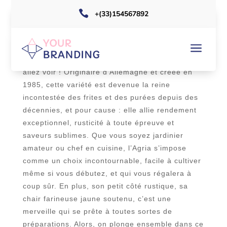

+(33)154567892
a
La
pomme de terre Agria
, c’est un vrai
monument dans le monde des patates, vous
allez voir ! Originaire d’Allemagne et créée en
1985, cette variété est devenue la reine
incontestée des frites et des purées depuis des
décennies, et pour cause : elle allie rendement
exceptionnel, rusticité à toute épreuve et
saveurs sublimes. Que vous soyez jardinier
amateur ou chef en cuisine, l’Agria s’impose
comme un choix incontournable, facile à cultiver
même si vous débutez, et qui vous régalera à
coup sûr. En plus, son petit côté rustique, sa
chair farineuse jaune soutenu, c’est une
merveille qui se prête à toutes sortes de
préparations. Alors, on plonge ensemble dans ce