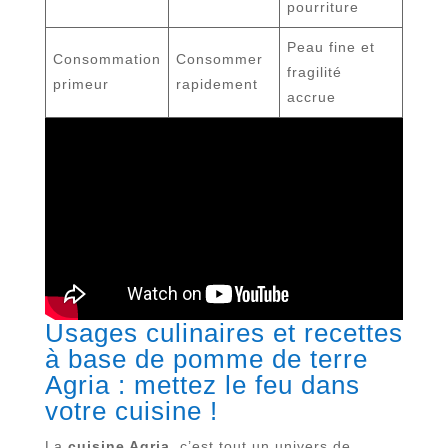
pourriture
Peau fine et
Consommation
Consommer
fragilité
primeur
rapidement
accrue
Usages culinaires et recettes
à base de pomme de terre
Agria : mettez le feu dans
votre cuisine !
La
cuisine Agria
, c’est tout un univers de