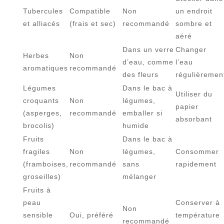
Tubercules
Compatible
Non
un endroit
et alliacés
(frais et sec)
recommandé
sombre et
aéré
Dans un verre
Changer
Herbes
Non
d’eau, comme
l’eau
aromatiques
recommandé
des fleurs
régulièremen
Légumes
Dans le bac à
Utiliser du
croquants
Non
légumes,
papier
(asperges,
recommandé
emballer si
absorbant
brocolis)
humide
Fruits
Dans le bac à
fragiles
Non
légumes,
Consommer
(framboises,
recommandé
sans
rapidement
groseilles)
mélanger
Fruits à
peau
Conserver à
Non
sensible
Oui, préféré
température
recommandé