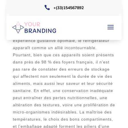

+(33)154567892
a
Dans un monde où la qualité et la fraîcheur des
aliments sont primordiales pour garantir une
expérience gustative optimale, le réfrigérateur
apparaît comme un allié incontournable.
Pourtant, bien que ces appareils soient présents
dans près de 98 % des foyers français, il n’est
pas rare de constater des erreurs de stockage
qui affectent non seulement la durée de vie des
aliments, mais aussi leur saveur et leur sécurité
sanitaire. En effet, une conservation inadéquate
peut entraîner des pertes nutritionnelles, une
altération des textures, voire une prolifération de
micro-organismes indésirables. La maîtrise des
températures, le choix des bons compartiments,
et l’emballage adapté forment les piliers d’une